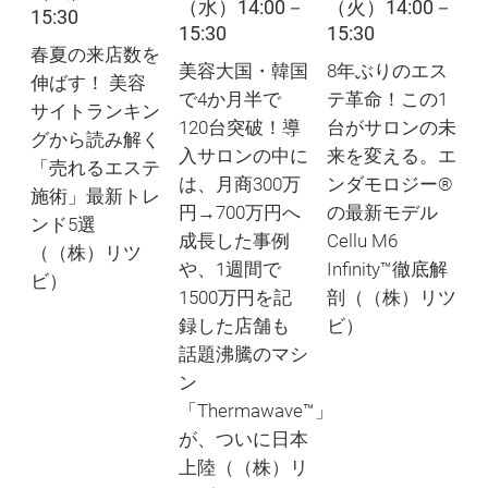
（水）14:00－
（火）14:00－
15:30
15:30
15:30
春夏の来店数を
美容大国・韓国
8年ぶりのエス
伸ばす！ 美容
で4か月半で
テ革命！この1
サイトランキン
120台突破！導
台がサロンの未
グから読み解く
入サロンの中に
来を変える。エ
「売れるエステ
は、月商300万
ンダモロジー®
施術」最新トレ
円→700万円へ
の最新モデル
ンド5選
成長した事例
Cellu M6
（（株）リツ
や、1週間で
Infinity™徹底解
ビ）
1500万円を記
剖（（株）リツ
録した店舗も
ビ）
話題沸騰のマシ
ン
「Thermawave™」
が、ついに日本
上陸（（株）リ