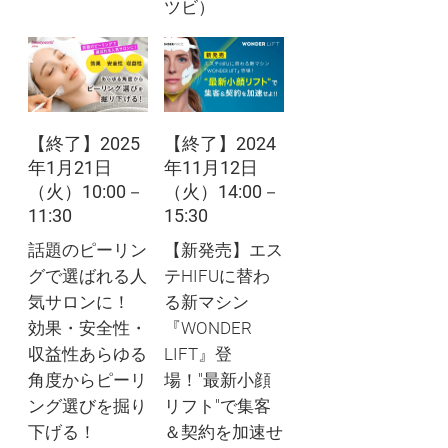
ツビ）
【終了】2025
【終了】2024
年1月21日
年11月12日
（火）10:00－
（火）14:00－
11:30
15:30
話題のピーリン
【新発売】エス
グで選ばれる人
テHIFUに替わ
気サロンに！
る新マシン
効果・安全性・
『WONDER
収益性あらゆる
LIFT』登
角度からピーリ
場！"最新小顔
ング選びを掘り
リフト"で集客
下げる！
＆契約を加速せ