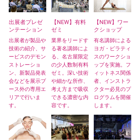
出展者プレゼ
【NEW】有料
【NEW】ワー
ンテーション
ゼミ
クショップ
出展者が製品や
業界をリードす
有名講師による
技術の紹介、サ
る著名講師によ
ヨガ・ピラティ
ービスのデモン
る、名古屋限定
スのワークショ
ストレーショ
の少人数制有料
ップを実施。フ
ン、新製品発表
ゼミ。深い技術
ィットネス関係
会などを展示ブ
や細かな所作、
者、インストラ
ース外の専用エ
考え方まで吸収
クター必見のプ
リアで行いま
できる濃密な内
ログラムを開催
す。
容です。
します。