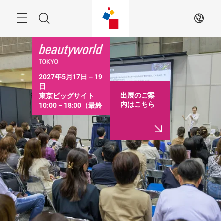
ス
キ
ッ
Menu
検
JA
プ
す
索
る
2027年5月17日－19
日

出展のご案
東京ビッグサイト

内はこちら
10:00－18:00（最終
日は16:30まで）