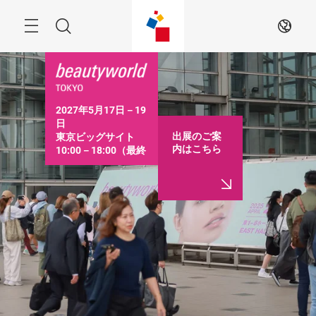
ス
キ
ッ
Menu
検
JA
プ
す
索
る
2027年5月17日－19
日

出展のご案
東京ビッグサイト

内はこちら
10:00－18:00（最終
日は16:30まで）