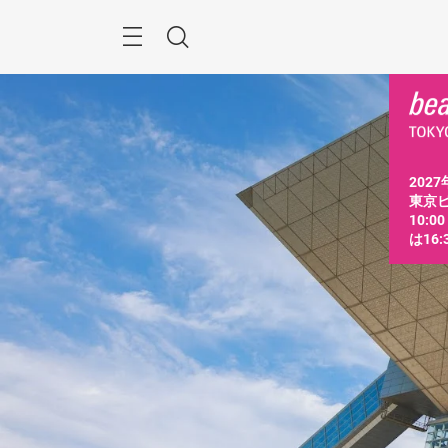
ス
キ
ッ
Menu
検
プ
す
索
る
2027
東京ビ
10:0
は16