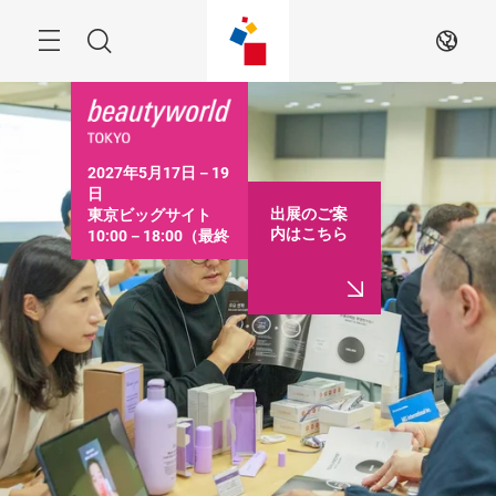
ス
キ
ッ
Menu
検
JA
プ
す
索
る
2027年5月17日－19
日

出展のご案
東京ビッグサイト

内はこちら
10:00－18:00（最終
日は16:30まで）