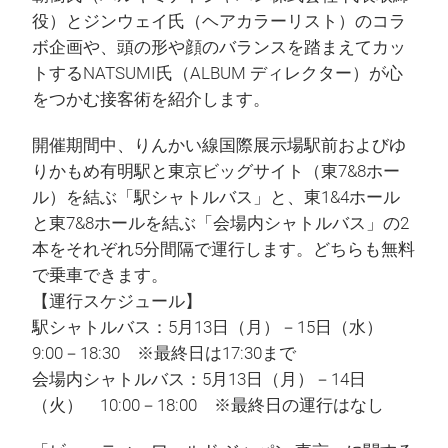
役）とジンウェイ氏（ヘアカラーリスト）のコラ
ボ企画や、頭の形や顔のバランスを踏まえてカッ
トするNATSUMI氏（ALBUM ディレクター）が心
をつかむ接客術を紹介します。
開催期間中、りんかい線国際展示場駅前およびゆ
りかもめ有明駅と東京ビッグサイト（東7&8ホー
ル）を結ぶ「駅シャトルバス」と、東1&4ホール
と東7&8ホールを結ぶ「会場内シャトルバス」の2
本をそれぞれ5分間隔で運行します。どちらも無料
で乗車できます。
【運行スケジュール】
駅シャトルバス：5月13日（月）－15日（水）
9:00－18:30 ※最終日は17:30まで
会場内シャトルバス：5月13日（月）－14日
（火） 10:00－18:00 ※最終日の運行はなし