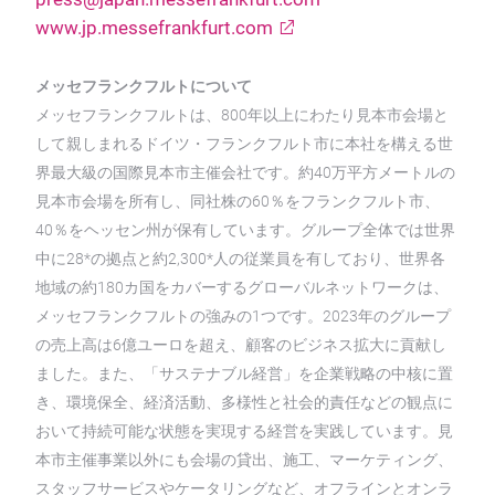
www.jp.messefrankfurt.com
メッセフランクフルトについて
メッセフランクフルトは、800年以上にわたり見本市会場と
して親しまれるドイツ・フランクフルト市に本社を構える世
界最大級の国際見本市主催会社です。約40万平方メートルの
見本市会場を所有し、同社株の60％をフランクフルト市、
40％をヘッセン州が保有しています。グループ全体では世界
中に28*の拠点と約2,300*人の従業員を有しており、世界各
地域の約180カ国をカバーするグローバルネットワークは、
メッセフランクフルトの強みの1つです。2023年のグループ
の売上高は6億ユーロを超え、顧客のビジネス拡大に貢献し
ました。また、「サステナブル経営」を企業戦略の中核に置
き、環境保全、経済活動、多様性と社会的責任などの観点に
おいて持続可能な状態を実現する経営を実践しています。見
本市主催事業以外にも会場の貸出、施工、マーケティング、
スタッフサービスやケータリングなど、オフラインとオンラ