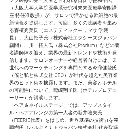
ング医療の第一人者と言われる日比野佐和子氏
（大阪大学大学院医学系研究科未来医療学寄附講
座 特任准教授）が、サロンで活かせる幹細胞の最
新情報を提供します。毎回、多くの聴講者を集め
る森柾秀美氏（エステティックモリマサ 学院
長）、大山招子氏（株式会社エクシーズジャパン
顧問）、川上拓人氏（株式会社Prorium）などの著
名講師陣を迎え、業界の最新トレンドや技術を発
信します。サロンオーナーや経営者向けには、Ｚ
世代へのマーケティングを専門とする今瀧健登氏
（僕と私と株式会社 CEO）が世代を超えた美容業
界のヒット術を披露します。また、美容とホテル
の可能性について、龍崎翔子氏（ホテルプロデュ
ーサー）が講演します。
「ヘア＆ネイルステージ」では、アップスタイ
ル・ヘアアレンジの第一人者の新井唯夫氏
（FEERIE代表）をはじめ、世界基準の技術力を湊
覇樹氏（ハルキミナトジャパン株式会社 代表取締