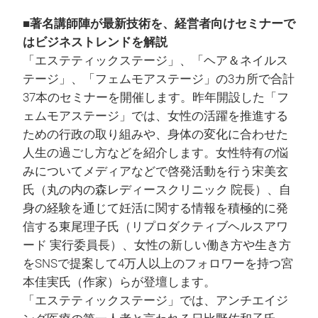
■著名講師陣が最新技術を、経営者向けセミナーで
はビジネストレンドを解説
「エステティックステージ」、「ヘア＆ネイルス
テージ」、「フェムモアステージ」の3カ所で合計
37本のセミナーを開催します。昨年開設した「フ
ェムモアステージ」では、女性の活躍を推進する
ための行政の取り組みや、身体の変化に合わせた
人生の過ごし方などを紹介します。女性特有の悩
みについてメディアなどで啓発活動を行う宋美玄
氏（丸の内の森レディースクリニック 院長）、自
身の経験を通じて妊活に関する情報を積極的に発
信する東尾理子氏（リプロダクティブヘルスアワ
ード 実行委員長）、女性の新しい働き方や生き方
をSNSで提案して4万人以上のフォロワーを持つ宮
本佳実氏（作家）らが登壇します。
「エステティックステージ」では、アンチエイジ