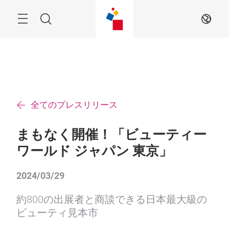
ス
キ
ッ
Menu
検
JA
プ
す
索
る
全てのプレスリリース
まもなく開催！「ビューティー
ワールド ジャパン 東京」
2024/03/29
約800の出展者と商談できる日本最大級の
ビューティ見本市