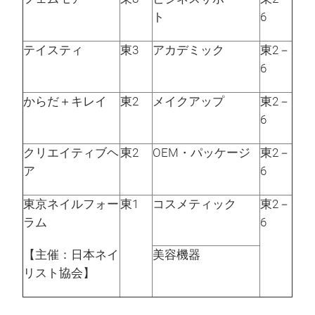
ト
6
テイスティ
東3
アカデミック
東2－
6
からだ＋キレイ
東2
メイクアップ
東2－
6
クリエイティブヘ
東2
OEM・パッケージ
東2－
ア
6
東京ネイルフォー
東1
コスメティック
東2－
ラム
6
【主催：日本ネイ
美容機器
リスト協会】