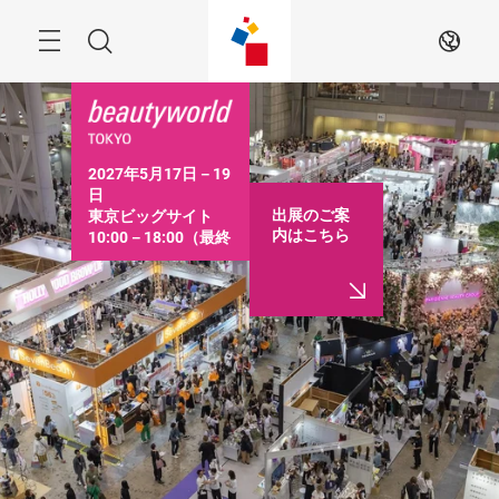
ス
キ
ッ
Menu
検
JA
プ
す
索
る
2027年5月17日－19
日

出展のご案
東京ビッグサイト

内はこちら
10:00－18:00（最終
日は16:30まで）