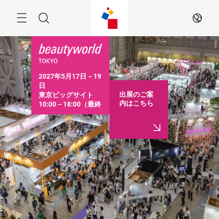
ス
キ
ッ
Menu
検
JA
プ
す
索
る
2027年5月17日－19
日

出展のご案
東京ビッグサイト

内はこちら
10:00－18:00（最終
日は16:30まで）