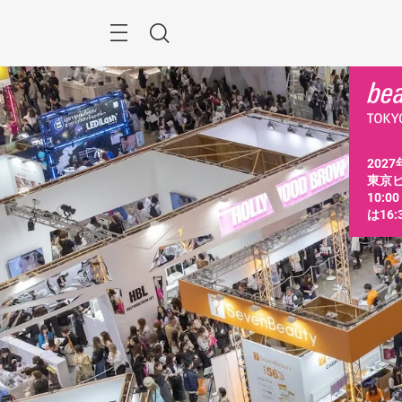
ス
キ
ッ
Menu
検
プ
す
索
る
2027
東京ビ
10:0
は16