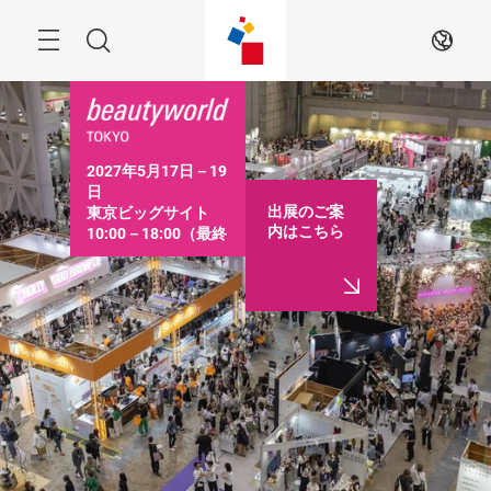
ス
キ
ッ
Menu
検
JA
プ
す
索
る
2027年5月17日－19
日

出展のご案
東京ビッグサイト

内はこちら
10:00－18:00（最終
日は16:30まで）