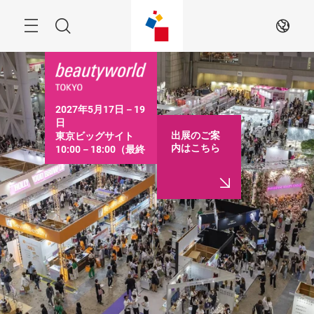
ス
キ
ッ
Menu
検
JA
プ
す
索
る
2027年5月17日－19
日

出展のご案
東京ビッグサイト

内はこちら
10:00－18:00（最終
日は16:30まで）