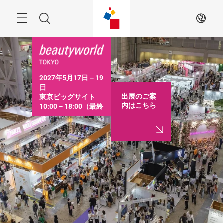
ス
キ
ッ
Menu
検
JA
プ
す
索
る
2027年5月17日－19
日

出展のご案
東京ビッグサイト

内はこちら
10:00－18:00（最終
日は16:30まで）