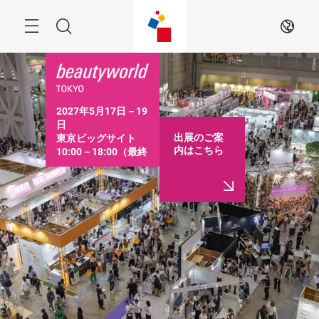
ス
キ
ッ
Menu
検
JA
プ
す
索
る
2027年5月17日－19
日

出展のご案
東京ビッグサイト

内はこちら
10:00－18:00（最終
日は16:30まで）