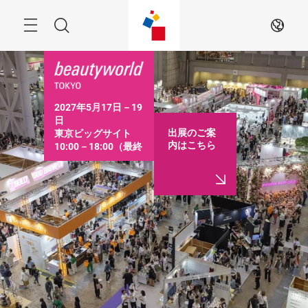
ス
キ
ッ
Menu
検
JA
プ
す
索
る
2027年5月17日－19
日

出展のご案
東京ビッグサイト

内はこちら
10:00－18:00（最終
日は16:30まで）