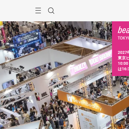
ス
キ
ッ
Menu
検
プ
す
索
る
2027
東京ビ
10:0
は16