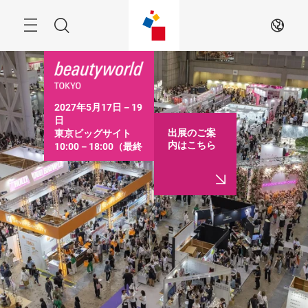
ス
キ
ッ
Menu
検
JA
プ
す
索
る
2027年5月17日－19
日

出展のご案
東京ビッグサイト

内はこちら
10:00－18:00（最終
日は16:30まで）