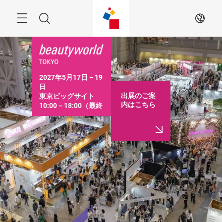
ス
キ
ッ
Menu
検
JA
プ
す
索
る
2027年5月17日－19
日

出展のご案
東京ビッグサイト

内はこちら
10:00－18:00（最終
日は16:30まで）