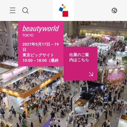
ス
キ
ッ
Menu
検
JA
プ
す
索
る
2027年5月17日－19
日

出展のご案
東京ビッグサイト

内はこちら
10:00－18:00（最終
日は16:30まで）