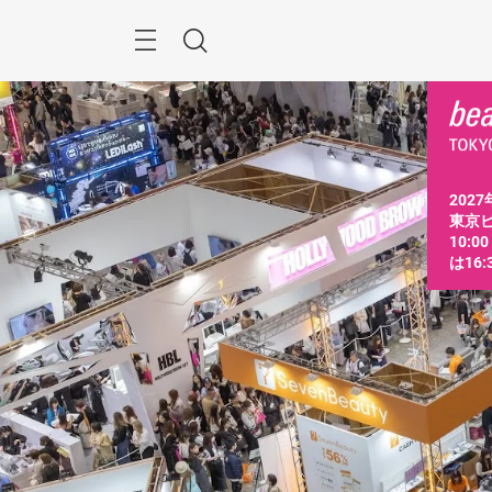
ス
キ
ッ
Menu
検
プ
す
索
る
2027
東京ビ
10:0
は16