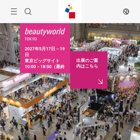
ス
キ
ッ
Menu
検
JA
プ
す
索
る
2027年5月17日－19
日

出展のご案
東京ビッグサイト

内はこちら
10:00－18:00（最終
日は16:30まで）