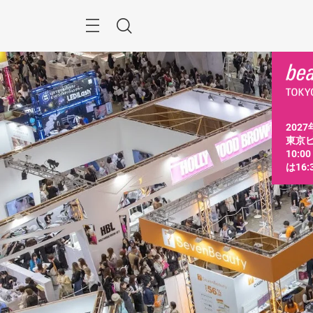
ス
キ
ッ
Menu
検
プ
す
索
る
2027
東京ビ
10:0
は16