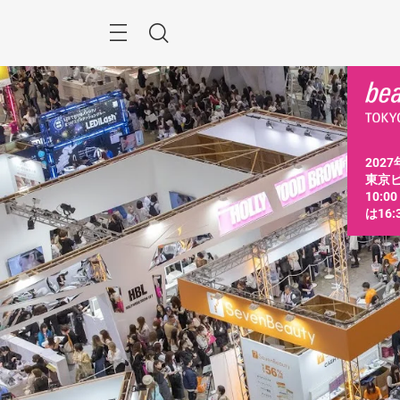
ス
キ
ッ
Menu
検
プ
す
索
る
2027
東京ビ
10:0
は16