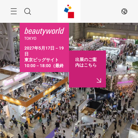
ス
キ
ッ
Menu
検
JA
プ
す
索
る
2027年5月17日－19
日

出展のご案
東京ビッグサイト

内はこちら
10:00－18:00（最終
日は16:30まで）