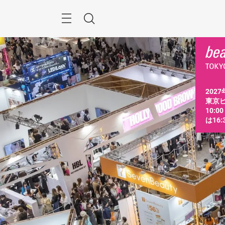
ス
キ
ッ
Menu
検
プ
す
索
る
2027
東京ビ
10:0
は16