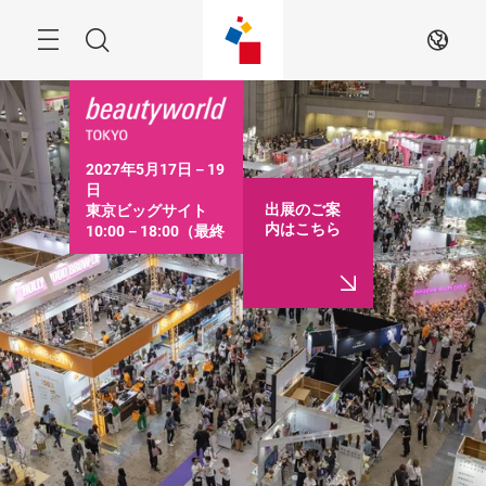
ス
キ
ッ
Menu
検
JA
プ
す
索
る
2027年5月17日－19
日

出展のご案
東京ビッグサイト

内はこちら
10:00－18:00（最終
日は16:30まで）