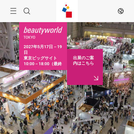
ス
キ
ッ
Menu
検
JA
プ
す
索
る
2027年5月17日－19
日

出展のご案
東京ビッグサイト

内はこちら
10:00－18:00（最終
日は16:30まで）