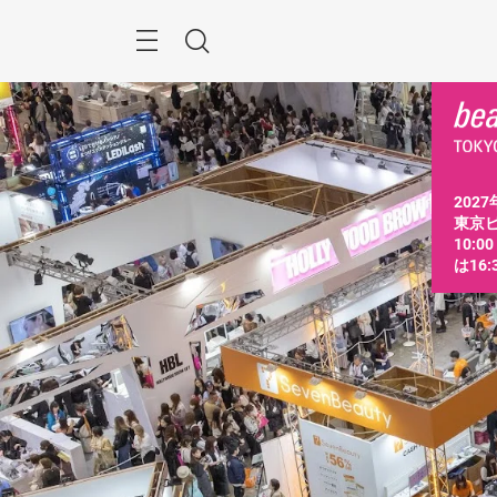
ス
キ
ッ
Menu
検
プ
す
索
る
2027
東京ビ
10:0
は16