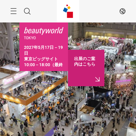
ス
キ
ッ
Menu
検
JA
プ
す
索
る
2027年5月17日－19
日

出展のご案
東京ビッグサイト

内はこちら
10:00－18:00（最終
日は16:30まで）