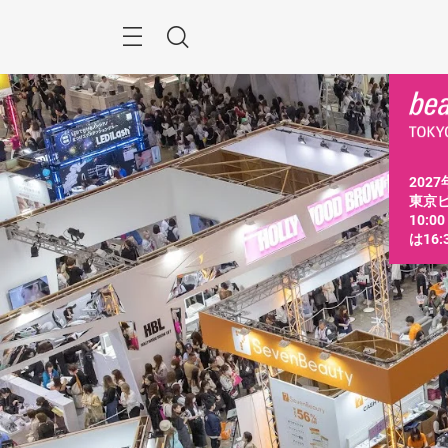
ス
キ
ッ
Menu
検
プ
す
索
る
2027
東京ビ
10:0
は16