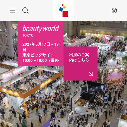
ス
キ
ッ
Menu
検
JA
プ
す
索
る
2027年5月17日－19
日

出展のご案
東京ビッグサイト

内はこちら
10:00－18:00（最終
日は16:30まで）