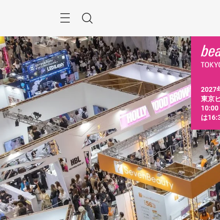
ス
キ
ッ
Menu
検
プ
す
索
る
2027
東京ビ
10:0
は16