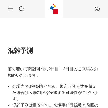
ス
キ
ッ
Menu
検
JA
プ
す
索
る
混雑予測
落ち着いて商談可能な2日目、3日目のご来場をお
勧めいたします。
会場内の3密を防ぐため、規定収容人数を超え
た場合は入場制限を実施する可能性がございま
す。
混雑予測は目安です。来場事前登録数と前回の