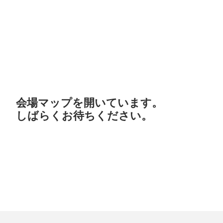
ス
キ
ッ
プ
す
る
会場マップを開いています。
しばらくお待ちください。